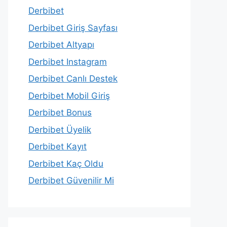
Derbibet
Derbibet Giriş Sayfası
Derbibet Altyapı
Derbibet Instagram
Derbibet Canlı Destek
Derbibet Mobil Giriş
Derbibet Bonus
Derbibet Üyelik
Derbibet Kayıt
Derbibet Kaç Oldu
Derbibet Güvenilir Mi