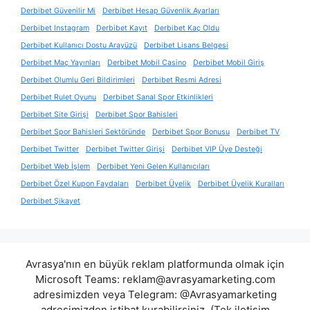
Derbibet Güvenilir Mi
Derbibet Hesap Güvenlik Ayarları
Derbibet Instagram
Derbibet Kayıt
Derbibet Kaç Oldu
Derbibet Kullanıcı Dostu Arayüzü
Derbibet Lisans Belgesi
Derbibet Maç Yayınları
Derbibet Mobil Casino
Derbibet Mobil Giriş
Derbibet Olumlu Geri Bildirimleri
Derbibet Resmi Adresi
Derbibet Rulet Oyunu
Derbibet Sanal Spor Etkinlikleri
Derbibet Site Girişi
Derbibet Spor Bahisleri
Derbibet Spor Bahisleri Sektöründe
Derbibet Spor Bonusu
Derbibet TV
Derbibet Twitter
Derbibet Twitter Girişi
Derbibet VIP Üye Desteği
Derbibet Web İşlem
Derbibet Yeni Gelen Kullanıcıları
Derbibet Özel Kupon Faydaları
Derbibet Üyelik
Derbibet Üyelik Kuralları
Derbibet Şikayet
Avrasya'nın en büyük reklam platformunda olmak için
Microsoft Teams:
reklam@avrasyamarketing.com
adresimizden veya Telegram: @Avrasyamarketing
adresimizden irtibat kurabilirsiniz. (Tek iletişim