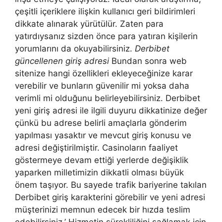
çeşitli içeriklere ilişkin kullanıcı geri bildirimleri
dikkate alınarak yürütülür. Zaten para
yatırdıysanız sizden önce para yatıran kişilerin
yorumlarını da okuyabilirsiniz.
Derbibet
güncellenen giriş adresi
Bundan sonra web
sitenize hangi özellikleri ekleyeceğinize karar
verebilir ve bunların güvenilir mi yoksa daha
verimli mi olduğunu belirleyebilirsiniz. Derbibet
yeni giriş adresi ile ilgili duyuru dikkatinize değer
çünkü bu adrese belirli amaçlarla gönderim
yapılması yasaktır ve mevcut giriş konusu ve
adresi değiştirilmiştir. Casinoların faaliyet
göstermeye devam ettiği yerlerde değişiklik
yaparken milletimizin dikkatli olması büyük
önem taşıyor. Bu sayede trafik bariyerine takılan
Derbibet giriş karakterini görebilir ve yeni adresi
müşterinizi memnun edecek bir hızda teslim