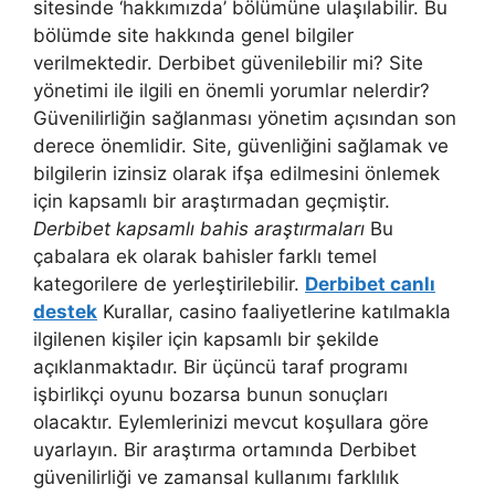
sitesinde ‘hakkımızda’ bölümüne ulaşılabilir. Bu
bölümde site hakkında genel bilgiler
verilmektedir. Derbibet güvenilebilir mi? Site
yönetimi ile ilgili en önemli yorumlar nelerdir?
Güvenilirliğin sağlanması yönetim açısından son
derece önemlidir. Site, güvenliğini sağlamak ve
bilgilerin izinsiz olarak ifşa edilmesini önlemek
için kapsamlı bir araştırmadan geçmiştir.
Derbibet kapsamlı bahis araştırmaları
Bu
çabalara ek olarak bahisler farklı temel
kategorilere de yerleştirilebilir.
Derbibet canlı
destek
Kurallar, casino faaliyetlerine katılmakla
ilgilenen kişiler için kapsamlı bir şekilde
açıklanmaktadır. Bir üçüncü taraf programı
işbirlikçi oyunu bozarsa bunun sonuçları
olacaktır. Eylemlerinizi mevcut koşullara göre
uyarlayın. Bir araştırma ortamında Derbibet
güvenilirliği ve zamansal kullanımı farklılık