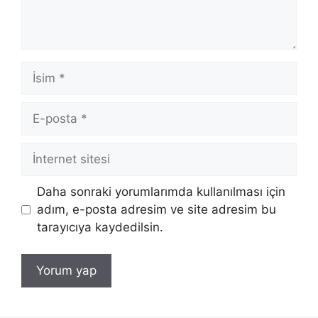
İsim
E-
posta
İnternet
sitesi
Daha sonraki yorumlarımda kullanılması için
adım, e-posta adresim ve site adresim bu
tarayıcıya kaydedilsin.