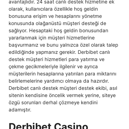
avantajlıdır. 24 saat canlı destek hizmetine ek
olarak, kullanıcılara özellikle hoş geldin
bonusuna erişim ve hesaplarını yönetme
konusunda olağanüstü müşteri desteği de
sağlıyor. Hesaptaki hoş geldin bonusundan
yararlanmak için müşteri hizmetlerine
başvurmanız ve bunu yalnızca özel olarak talep
edildiğinde yapmanız gerekir. Derbibet canlı
destek müşteri hizmetleri para yatırma ve
çekme gecikmeleriyle ilgilenir ve ayrıca
müşterilerin hesaplarına yatırılan para miktarını
belirlemelerine yardımcı olmaya da hazırdır.
Derbibet canlı destek müşteri destek ekibi, asıl
sitenin kendisine öncelik vermek yerine, siteye
özgü sorunları derhal çözmeye kendini
adamıştır.
Derbibet Casino