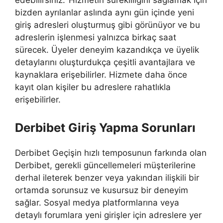
edebilirsiniz.’ Hizmetin sürekliliğini sağlamak için
bizden ayrılanlar aslında aynı gün içinde yeni
giriş adresleri oluşturmuş gibi görünüyor ve bu
adreslerin işlenmesi yalnızca birkaç saat
sürecek. Üyeler deneyim kazandıkça ve üyelik
detaylarını oluşturdukça çeşitli avantajlara ve
kaynaklara erişebilirler. Hizmete daha önce
kayıt olan kişiler bu adreslere rahatlıkla
erişebilirler.
Derbibet Giriş Yapma Sorunları
Derbibet Geçişin hızlı temposunun farkında olan
Derbibet, gerekli güncellemeleri müşterilerine
derhal ileterek benzer veya yakından ilişkili bir
ortamda sorunsuz ve kusursuz bir deneyim
sağlar. Sosyal medya platformlarına veya
detaylı forumlara yeni girişler için adreslere yer