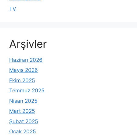
TV
Arşivler
Haziran 2026
Mayıs 2026
Ekim 2025
Temmuz 2025
Nisan 2025
Mart 2025
Şubat 2025
Ocak 2025