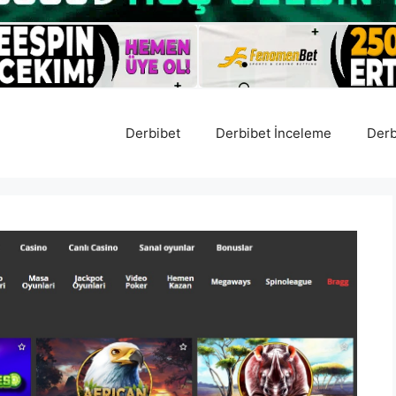
Derbibet
Derbibet İnceleme
Derb