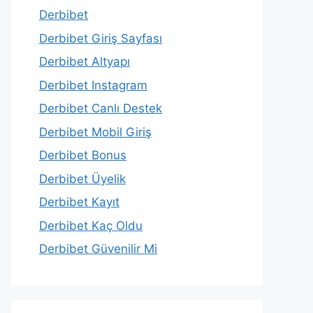
Derbibet
Derbibet Giriş Sayfası
Derbibet Altyapı
Derbibet Instagram
Derbibet Canlı Destek
Derbibet Mobil Giriş
Derbibet Bonus
Derbibet Üyelik
Derbibet Kayıt
Derbibet Kaç Oldu
Derbibet Güvenilir Mi