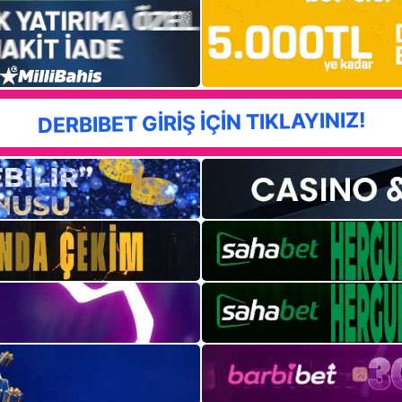
DERBIBET GİRİŞ İÇİN TIKLAYINIZ!