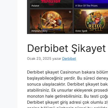
Derbibet Şikayet
Ocak 23, 2025
yazar
Derbibet
Derbibet şikayet Casinonun bakara bölü
başlayabileceğiniz yerdir. Bu süreci dene
sonuca ulaşılacaktır. Derbibet şikayet ba
atabilirsiniz. Ek unsurlar ekleyerek prosedü
monoton hale getirebilirsiniz. Bu testi ç
Derbibet şikayet giriş adresi çok olumlu zi