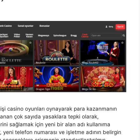
kişi casino oyunları oynayarak para kazanmanın
ulanan çok sayıda yasaklara tepki olarak,
erini sağlamak için yeni bir alan adı kullanıma
, yeni telefon numarası ve işletme adının belirgin
 seçeneklere erişmenin standartlaştırılmış …