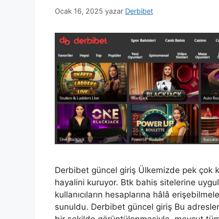
Ocak 16, 2025
yazar
Derbibet
Derbibet güncel giriş Ülkemizde pek çok 
hayalini kuruyor. Btk bahis sitelerine uyg
kullanıcıların hesaplarına hâlâ erişebilmel
sunuldu. Derbibet güncel giriş Bu adresler
bir şekilde görüntülenmesiyle, mevcut tüm