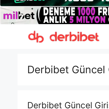
İçeriğe
atla
Derbibet Güncel 
Derbibet Güncel Giri