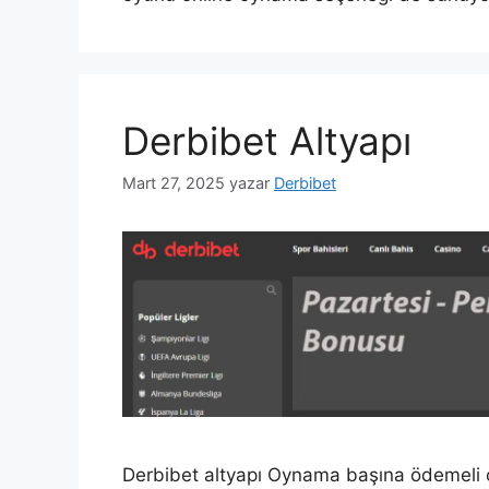
Derbibet Altyapı
Mart 27, 2025
yazar
Derbibet
Derbibet altyapı Oynama başına ödemeli o