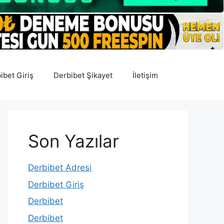
ibet Giriş
Derbibet Şikayet
İletişim
Son Yazılar
Derbibet Adresi
Derbibet Giriş
Derbibet
Derbibet