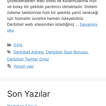
çözebilecekleri web sitesi ile kullanıcılarına hızlı
ve kolay bir şekilde yardımcı olmaktadır. Sistem
ödeme talebimize hızlı bir şekilde yanıt vereceği
için hizmetin ücretini hemen ödeyebiliriz.
Derbibet web sitesinden istediğiniz …
Devamını
oku
Kategoriler
Giriş
Etiketler
Derbibet Adresi
,
Derbibet Spor Bonusu
,
Derbibet Twitter Girişi
Yorum yap
Son Yazılar