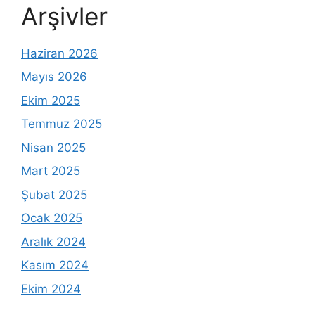
Arşivler
Haziran 2026
Mayıs 2026
Ekim 2025
Temmuz 2025
Nisan 2025
Mart 2025
Şubat 2025
Ocak 2025
Aralık 2024
Kasım 2024
Ekim 2024