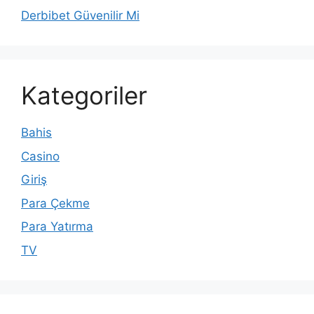
Derbibet Güvenilir Mi
Kategoriler
Bahis
Casino
Giriş
Para Çekme
Para Yatırma
TV