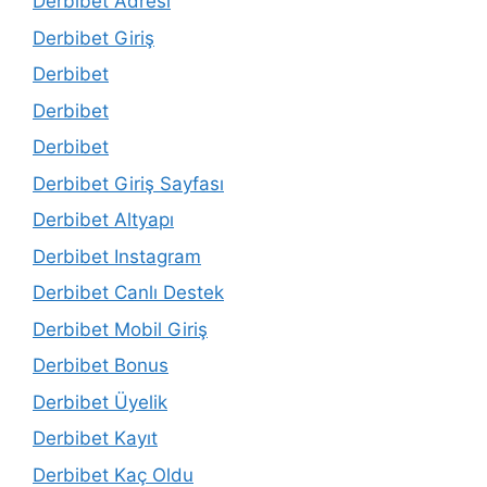
Derbibet Adresi
Derbibet Giriş
Derbibet
Derbibet
Derbibet
Derbibet Giriş Sayfası
Derbibet Altyapı
Derbibet Instagram
Derbibet Canlı Destek
Derbibet Mobil Giriş
Derbibet Bonus
Derbibet Üyelik
Derbibet Kayıt
Derbibet Kaç Oldu