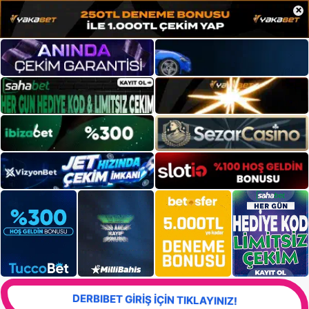
×
DERBIBET GİRİŞ İÇİN TIKLAYINIZ!