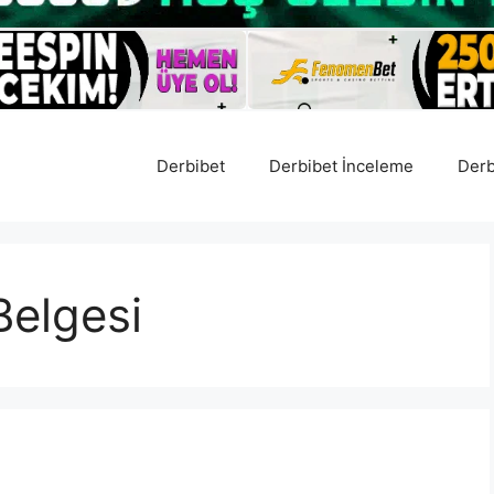
Derbibet
Derbibet İnceleme
Derb
Belgesi