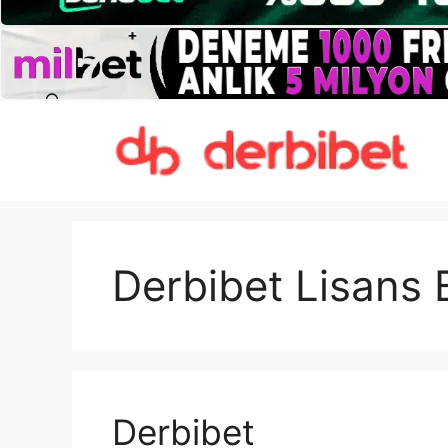
İçeriğe
atla
Derbibet Lisans 
Derbibet