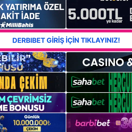
DERBIBET GİRİŞ İÇİN TIKLAYINIZ!