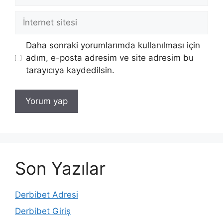
posta
İnternet
sitesi
Daha sonraki yorumlarımda kullanılması için
adım, e-posta adresim ve site adresim bu
tarayıcıya kaydedilsin.
Son Yazılar
Derbibet Adresi
Derbibet Giriş