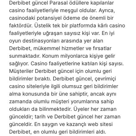
Derbibet güncel Parasal ödüllere kapılanlar
casino faaliyetleriyle meşgul oldular. Ayrıca,
casinodaki potansiyel ödeme de önemli bir
faktördür. Üstelik tek bir platformda kârlı casino
faaliyetleriyle uğraşan sayısız kişi var. En iyi
oyun destinasyonları arasında yer alan
Derbibet, mükemmel hizmetler ve fırsatlar
sunmaktadır. Konum milyonlarca kişiye gelir
sağlıyor. Casino faaliyetlerine katılan kişi sayısı.
Müşteriler Derbibet güncel için olumlu geri
bildirimler bıraktı. Derbibet güncel, çevrimiçi
casino siteleriyle ilgili olumsuz geri bildirimler
alma konusunda bir üne sahiptir, ancak aynı
zamanda olumlu müşteri yorumlarına sahip
oldukları da bilinmektedir. Üyeler her zaman
günceldir; tarih ve Derbibet güncel her zaman
günceldir. En saygın ve kazançlı web sitesi
Derbibet, en olumlu geri bildirimleri aldı.