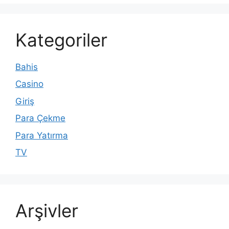
Kategoriler
Bahis
Casino
Giriş
Para Çekme
Para Yatırma
TV
Arşivler