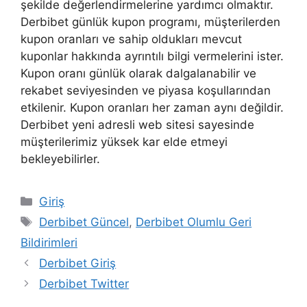
şekilde değerlendirmelerine yardımcı olmaktır.
Derbibet günlük kupon programı, müşterilerden
kupon oranları ve sahip oldukları mevcut
kuponlar hakkında ayrıntılı bilgi vermelerini ister.
Kupon oranı günlük olarak dalgalanabilir ve
rekabet seviyesinden ve piyasa koşullarından
etkilenir. Kupon oranları her zaman aynı değildir.
Derbibet yeni adresli web sitesi sayesinde
müşterilerimiz yüksek kar elde etmeyi
bekleyebilirler.
Kategoriler
Giriş
Etiketler
Derbibet Güncel
,
Derbibet Olumlu Geri
Bildirimleri
Derbibet Giriş
Derbibet Twitter