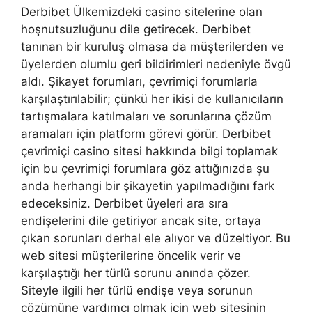
Derbibet Ülkemizdeki casino sitelerine olan
hoşnutsuzluğunu dile getirecek. Derbibet
tanınan bir kuruluş olmasa da müşterilerden ve
üyelerden olumlu geri bildirimleri nedeniyle övgü
aldı. Şikayet forumları, çevrimiçi forumlarla
karşılaştırılabilir; çünkü her ikisi de kullanıcıların
tartışmalara katılmaları ve sorunlarına çözüm
aramaları için platform görevi görür. Derbibet
çevrimiçi casino sitesi hakkında bilgi toplamak
için bu çevrimiçi forumlara göz attığınızda şu
anda herhangi bir şikayetin yapılmadığını fark
edeceksiniz. Derbibet üyeleri ara sıra
endişelerini dile getiriyor ancak site, ortaya
çıkan sorunları derhal ele alıyor ve düzeltiyor. Bu
web sitesi müşterilerine öncelik verir ve
karşılaştığı her türlü sorunu anında çözer.
Siteyle ilgili her türlü endişe veya sorunun
çözümüne yardımcı olmak için web sitesinin