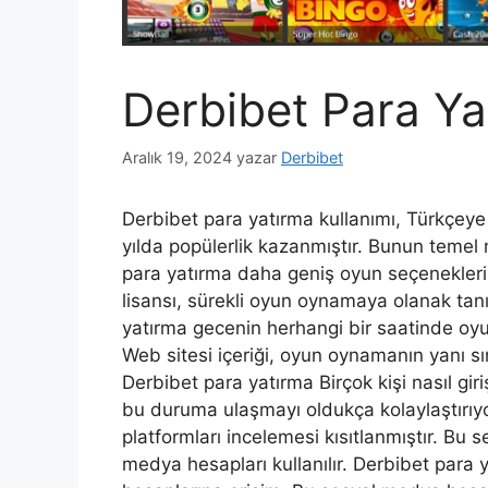
Derbibet Para Ya
Aralık 19, 2024
yazar
Derbibet
Derbibet para yatırma kullanımı, Türkçeye
yılda popülerlik kazanmıştır. Bunun temel
para yatırma daha geniş oyun seçeneklerinin
lisansı, sürekli oyun oynamaya olanak tan
yatırma gecenin herhangi bir saatinde oy
Web sitesi içeriği, oyun oynamanın yanı sır
Derbibet para yatırma Birçok kişi nasıl gi
bu duruma ulaşmayı oldukça kolaylaştırıyo
platformları incelemesi kısıtlanmıştır. Bu s
medya hesapları kullanılır. Derbibet para