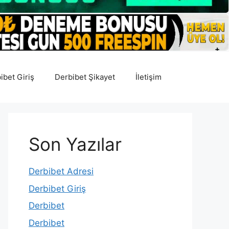
ibet Giriş
Derbibet Şikayet
İletişim
Son Yazılar
Derbibet Adresi
Derbibet Giriş
Derbibet
Derbibet